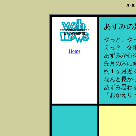
2000
あずみの
やっと、や
えっ？ 交
Home
あずみが心
先月の末に
約１ヶ月近
なんと長か
あずみ思わ
「おかえり