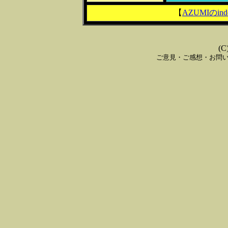
【
AZUMIのind
(C
ご意見・ご感想・お問