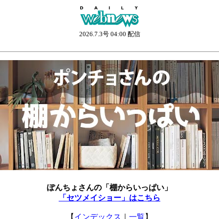
2026.7.3号 04:00 配信
ぽんちょさんの「棚からいっぱい」
「セツメイショー」はこちら
【
インデックス
｜
一覧
】