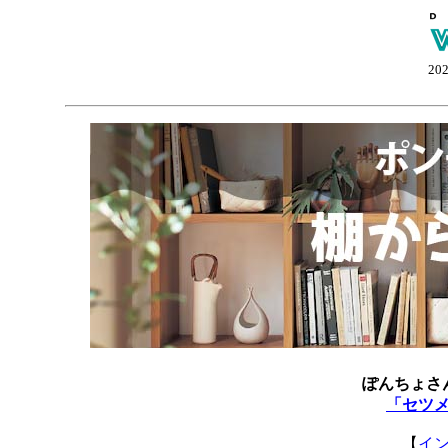
20
ぽんちょさ
「セツ
【
イ