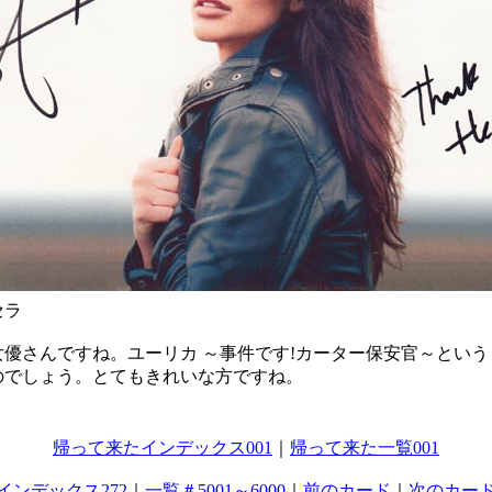
セラ
女優さんですね。ユーリカ ～事件です!カーター保安官～という
のでしょう。とてもきれいな方ですね。
帰って来たインデックス001
｜
帰って来た一覧001
インデックス272
｜
一覧＃5001～6000
｜
前のカード
｜
次のカー