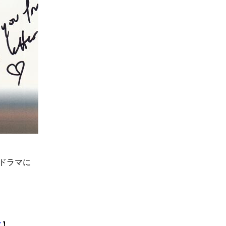
ドラマに
ド
】