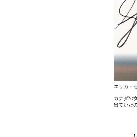
エリカ・
カナダの
出ていた
【