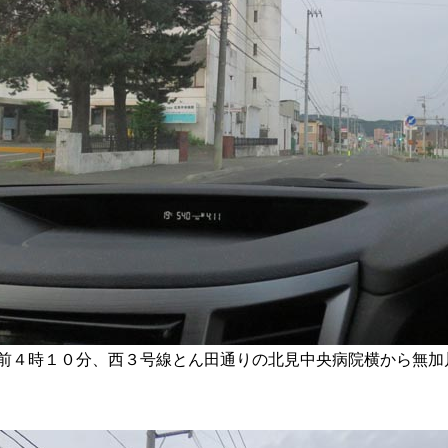
前４時１０分、西３号線とん田通りの北見中央病院横から無加