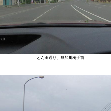
とん田通り、無加川橋手前