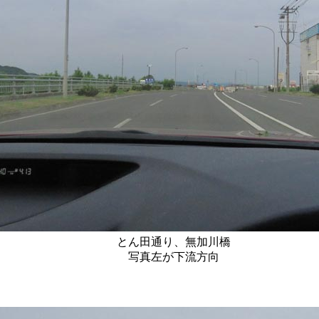
とん田通り、無加川橋
写真左が下流方向