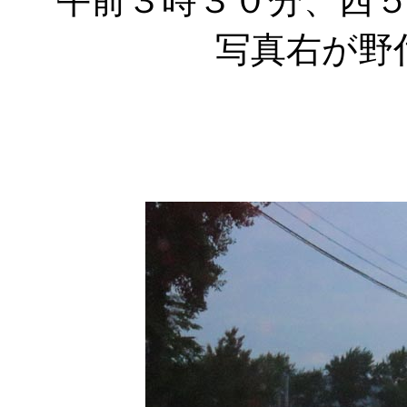
午前３時３０分、西
写真右が野