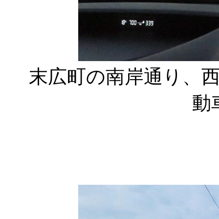
末広町の南岸通り、
動