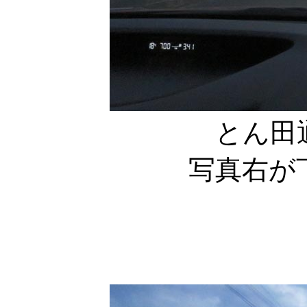
とん田
写真右が