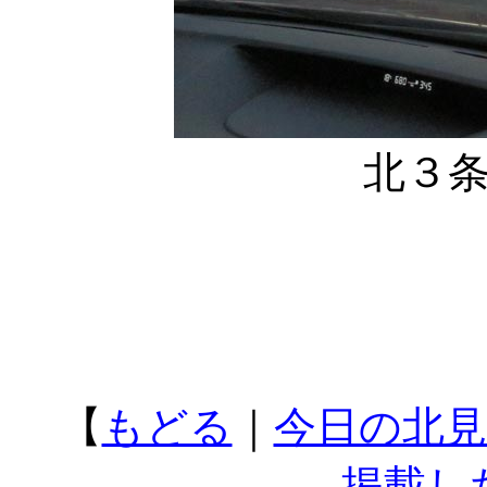
北３
【
もどる
｜
今日の北見
掲載し