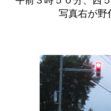
午前３時５０分、西
写真右が野