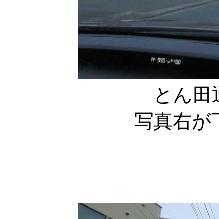
とん田
写真右が