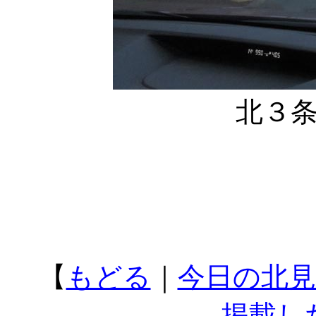
北３
【
もどる
｜
今日の北見
掲載し