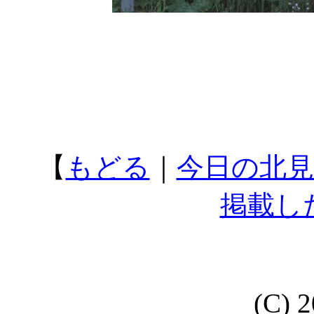
【
もどる
｜
今日の北見
掲載し
(C) 