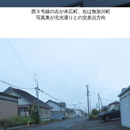
西５号線の左が末広町、右は無加川町
写真奥が北光通りとの交差点方向