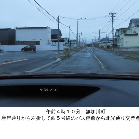
午前４時１０分、無加川町
産岸通りから左折して西５号線のバス停前から北光通り交差