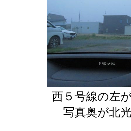
西５号線の左
写真奥が北