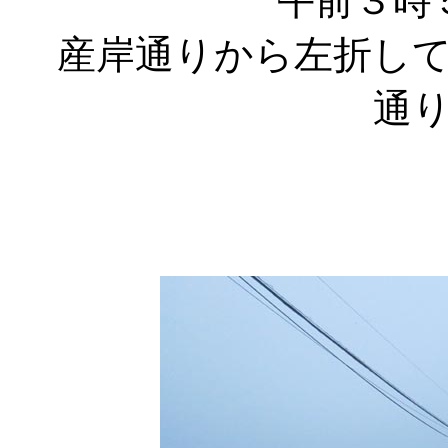
午前３時
産岸通りから左折し
通