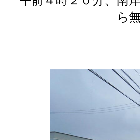
午前４時２０分、南
ら