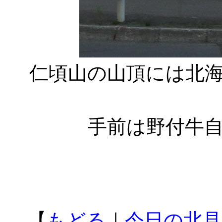
仁頃山の山頂には北
手前は野付牛
【
もどる
｜
今日の北見