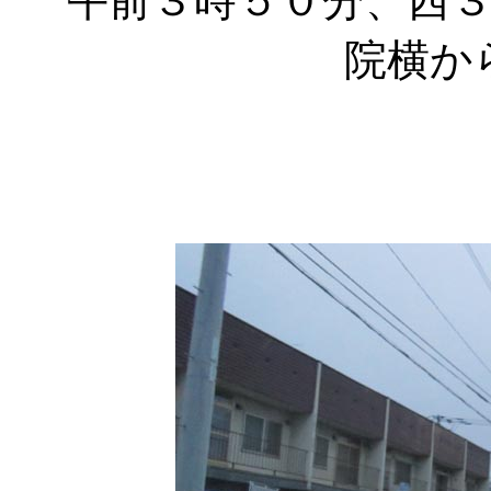
午前３時５０分、西
院横か