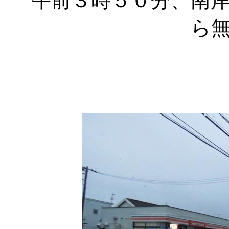
午前３時５０分、南
ら