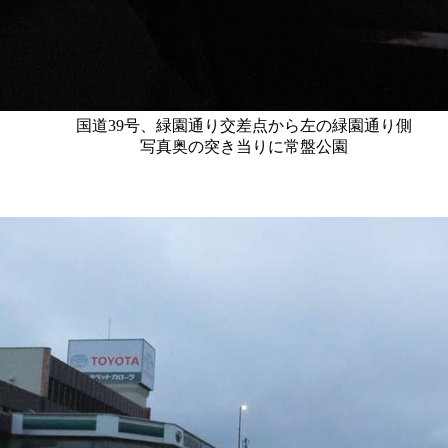
国道39号、緑園通り交差点から左の緑園通り側
写真奥の突き当りに常盤公園