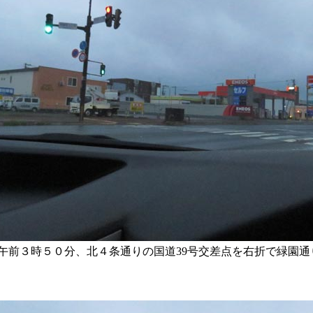
午前３時５０分、北４条通りの国道39号交差点を右折で緑園通