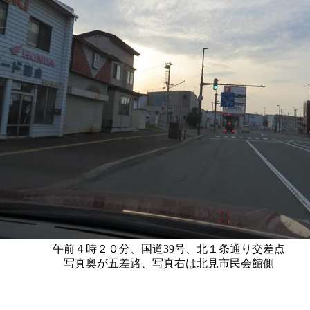
午前４時２０分、国道39号、北１条通り交差点
写真奥が五差路、写真右は北見市民会館側