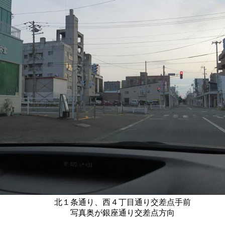
北１条通り、西４丁目通り交差点手前
写真奥が銀座通り交差点方向