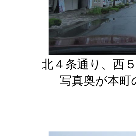
北４条通り、西
写真奥が本町