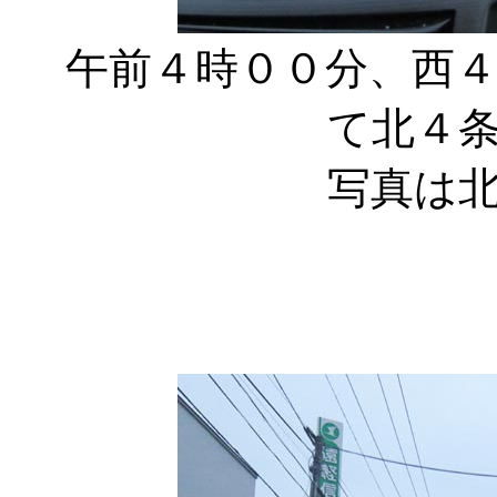
午前４時００分、西４
て北４
写真は