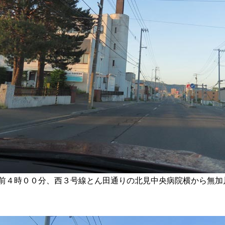
前４時００分、西３号線とん田通りの北見中央病院横から無加