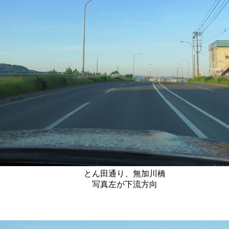
とん田通り、無加川橋
写真左が下流方向