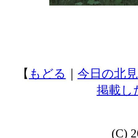
【
もどる
｜
今日の北見
掲載し
(C) 