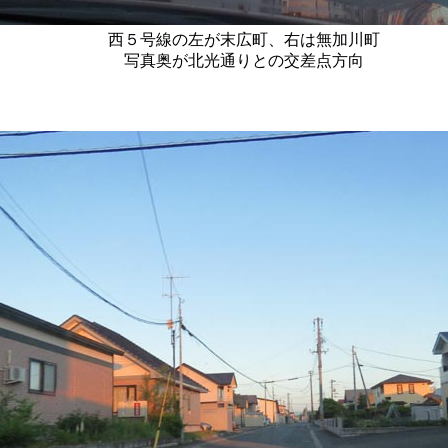
西５号線の左が末広町、右は無加川町
写真奥が北光通りとの交差点方向