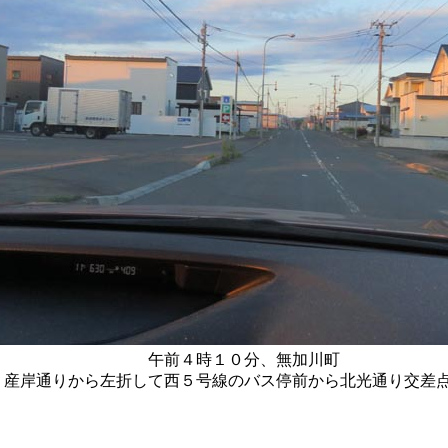
午前４時１０分、無加川町
産岸通りから左折して西５号線のバス停前から北光通り交差