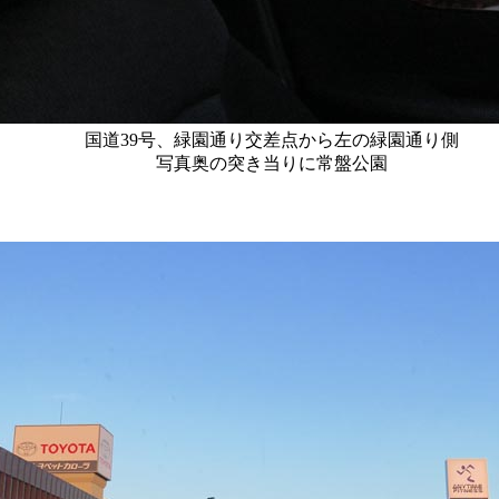
国道39号、緑園通り交差点から左の緑園通り側
写真奥の突き当りに常盤公園