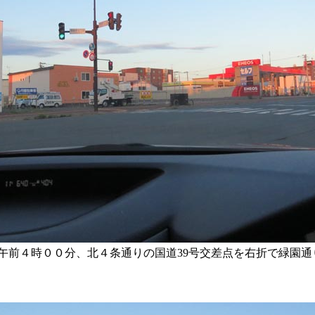
午前４時００分、北４条通りの国道39号交差点を右折で緑園通