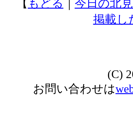
【
もどる
｜
今日の北見
掲載し
(C) 
お問い合わせは
web