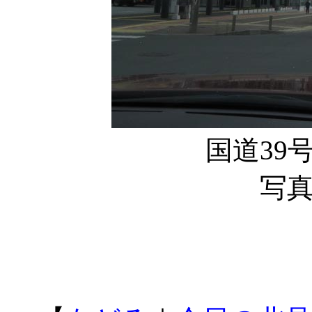
国道39
写