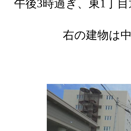
午後3時過ぎ、東1丁
右の建物は