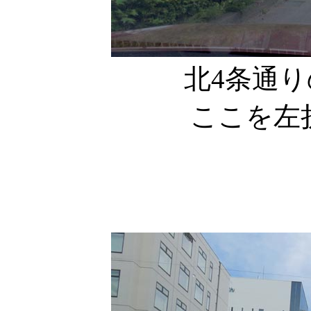
北4条通
ここを左