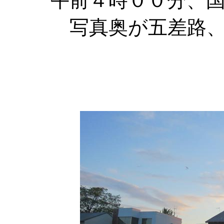
午前４時００分、国
写真奥が五差路