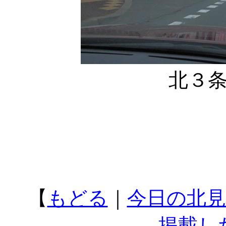
北３
【
もどる
｜
今日の北見
掲載し