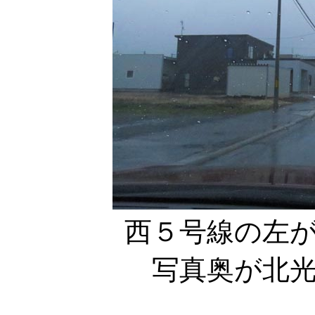
西５号線の左
写真奥が北