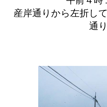
午前４時
産岸通りから左折し
通