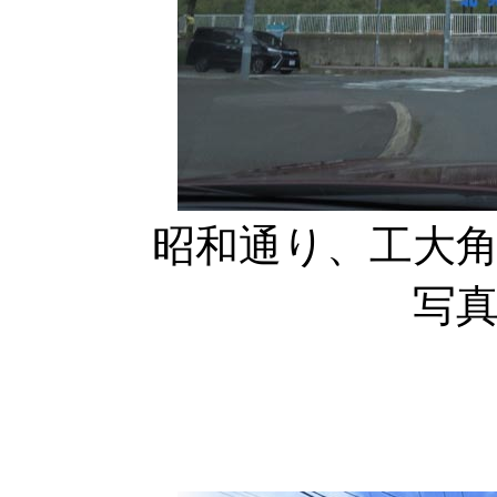
昭和通り、工大
写