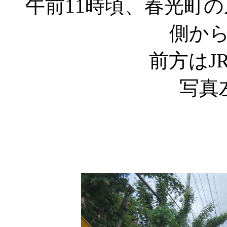
午前11時頃、春光町
側か
前方はJ
写真