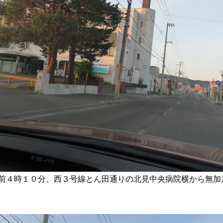
前４時１０分、西３号線とん田通りの北見中央病院横から無加