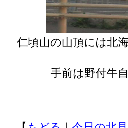
仁頃山の山頂には北
手前は野付牛
【
もどる
｜
今日の北見