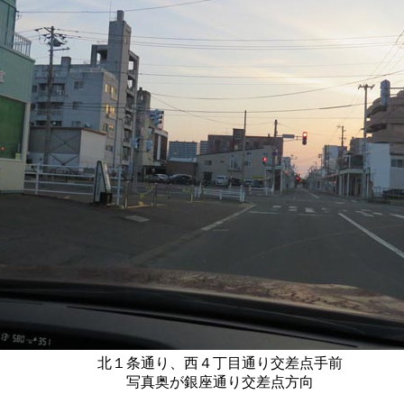
北１条通り、西４丁目通り交差点手前
写真奥が銀座通り交差点方向