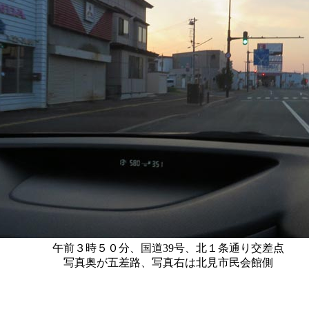
午前３時５０分、国道39号、北１条通り交差点
写真奥が五差路、写真右は北見市民会館側