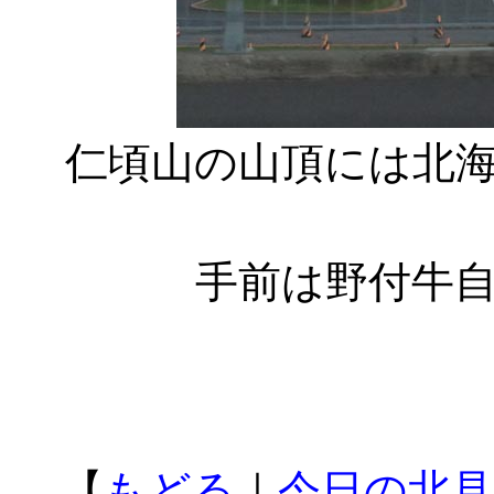
仁頃山の山頂には北
手前は野付牛
【
もどる
｜
今日の北見