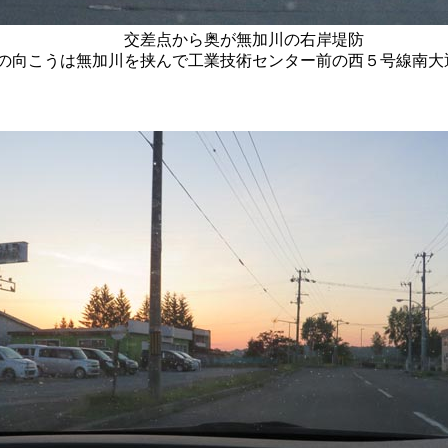
交差点から奥が無加川の右岸堤防
の向こうは無加川を挟んで工業技術センター前の西５号線南大