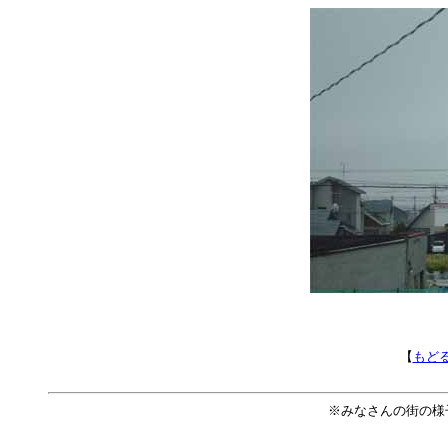
【
もど
※みなさんの街の様