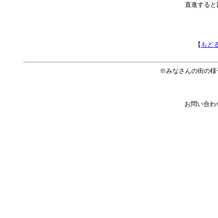
直進すると
【
もど
※みなさんの街の様
お問い合わ