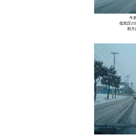
午
低気圧の
前方