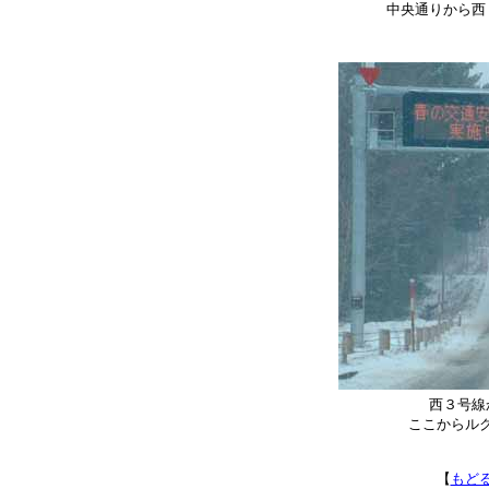
中央通りから西
西３号線
ここからル
【
もど