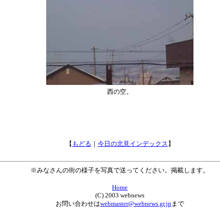
西の空。
【
もどる
｜
今日の北見インデックス
】
※みなさんの街の様子を写真で送ってください。掲載します。
Home
(C) 2003 webnews
お問い合わせは
webmaster@webnews.gr.jp
まで