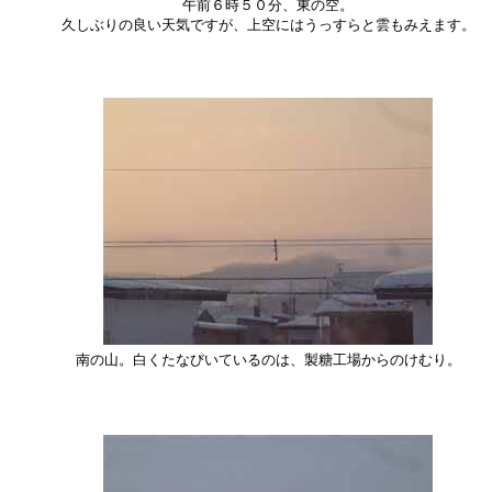
午前６時５０分、東の空。
久しぶりの良い天気ですが、上空にはうっすらと雲もみえます。
南の山。白くたなびいているのは、製糖工場からのけむり。