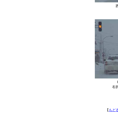
右
【
もど