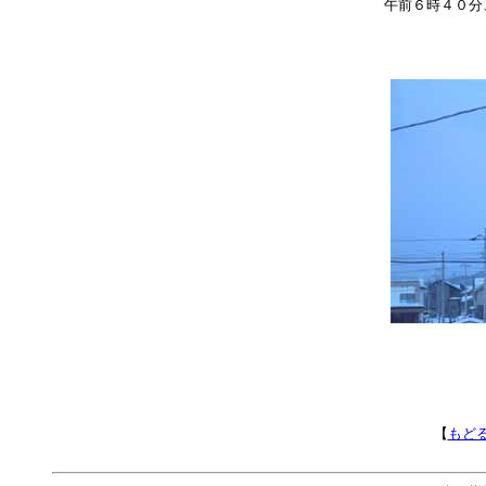
午前６時４０分
【
もど