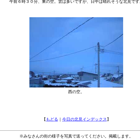
午前６時３０分、東の空。雲は多いですが、日中は晴れそうな北見です
西の空。
【
もどる
｜
今日の北見インデックス
】
※みなさんの街の様子を写真で送ってください。掲載します。