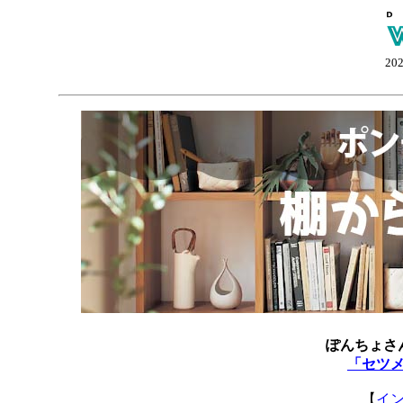
20
ぽんちょさ
「セツ
【
イ