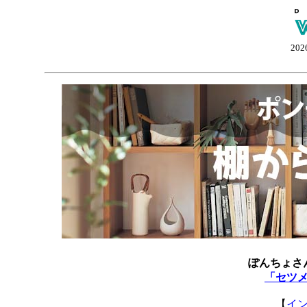
202
ぽんちょさ
「セツ
【
イ