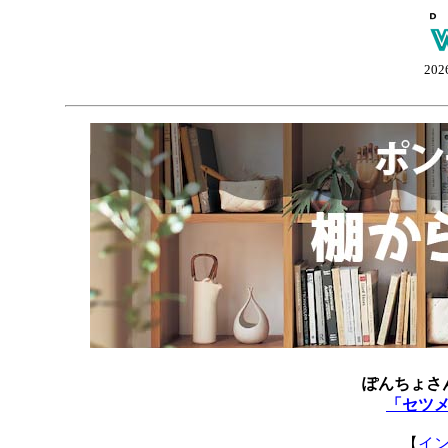
202
ぽんちょさ
「セツ
【
イ