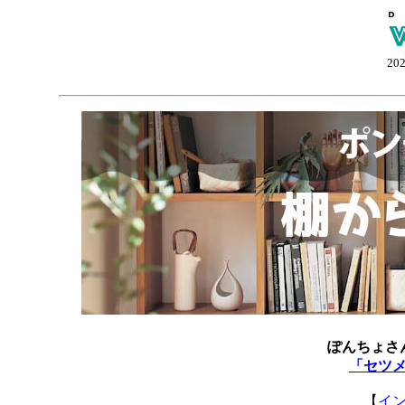
20
ぽんちょさ
「セツ
【
イ