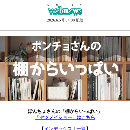
2026.6.5号 04:00 配信
ぽんちょさんの「棚からいっぱい」
「セツメイショー」はこちら
【
インデックス
｜
一覧
】