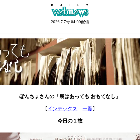
2026.7.7号 04:00配信
ぽんちょさんの「裏はあっても おもてなし」
【
インデックス
｜
一覧
】
今日の１枚