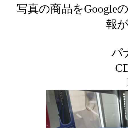
写真の商品をGoogl
報
パ
C