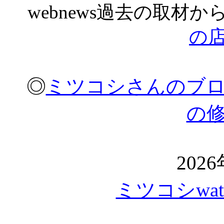
webnews過去の取材か
の
◎
ミツコシさんのブ
の
202
ミツコシwat