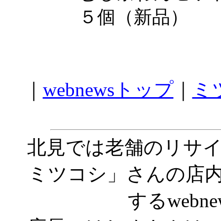
５個（新品）
｜
webnewsトップ
｜
ミ
北見では老舗のリサ
ミツコシ」さんの店
するwebn