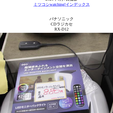
ミツコシwatching!インデックス
パナソニック
CDラジカセ
RX-D12