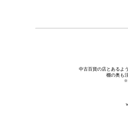
中古百貨の店とあるよ
棚の奥も
※