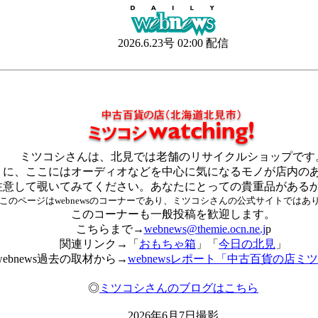
2026.6.23号 02:00 配信
ミツコシさんは、北見では老舗のリサイクルショップです
うに、ここにはオーディオなどを中心に気になるモノが店内の
注意して覗いてみてください。あなたにとっての貴重品がある
このページはwebnewsのコーナーであり、ミツコシさんの公式サイトではあ
このコーナーも一般投稿を歓迎します。
こちらまで→
webnews@themie.ocn.ne.j
p
関連リンク→「
おもちゃ箱
」「
今日の北見
」
webnews過去の取材から→
webnewsレポート「中古百貨の店ミ
◎
ミツコシさんのブログはこちら
2026年6月7日撮影