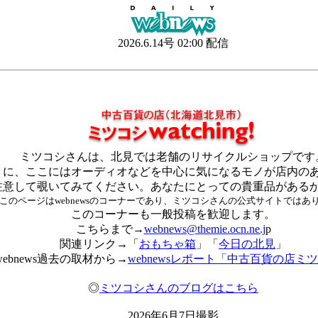
2026.6.14号 02:00 配信
ミツコシさんは、北見では老舗のリサイクルショップです
うに、ここにはオーディオなどを中心に気になるモノが店内の
注意して覗いてみてください。あなたにとっての貴重品がある
このページはwebnewsのコーナーであり、ミツコシさんの公式サイトではあ
このコーナーも一般投稿を歓迎します。
こちらまで→
webnews@themie.ocn.ne.j
p
関連リンク→「
おもちゃ箱
」「
今日の北見
」
webnews過去の取材から→
webnewsレポート「中古百貨の店ミ
◎
ミツコシさんのブログはこちら
2026年6月7日撮影