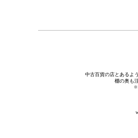
中古百貨の店とあるよ
棚の奥も
※