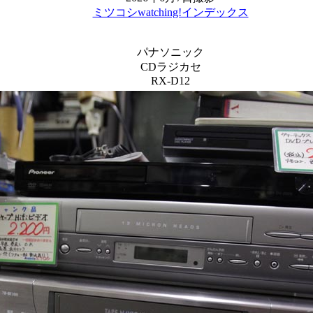
ミツコシwatching!インデックス
パナソニック
CDラジカセ
RX-D12