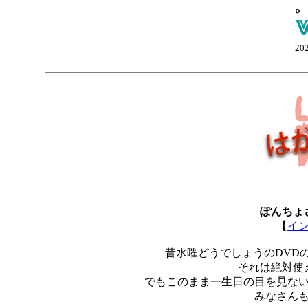
20
ぽんちょ
【
イ
昔水曜どうでしょうのDVD
それは絶対使
でもこのまま一生日の目を見な
みなさん