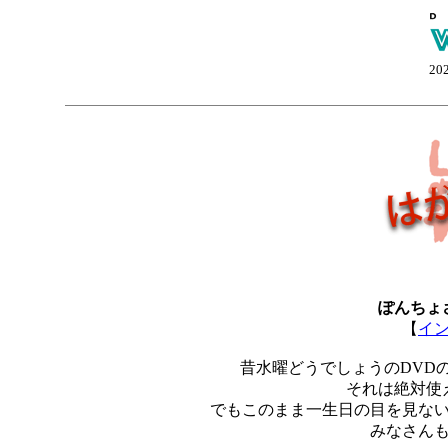
20
ぽんちょ
【
イ
昔水曜どうでしょうのDVD
それは絶対使
でもこのまま一生日の目を見な
みなさん