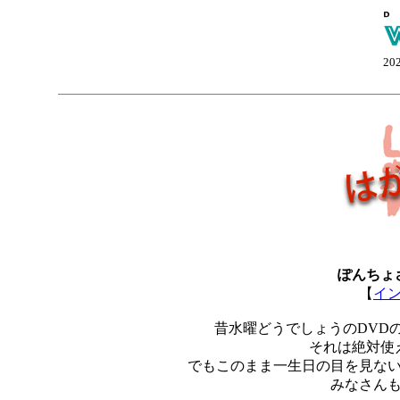
20
ぽんちょ
【
イ
昔水曜どうでしょうのDVD
それは絶対使
でもこのまま一生日の目を見な
みなさん